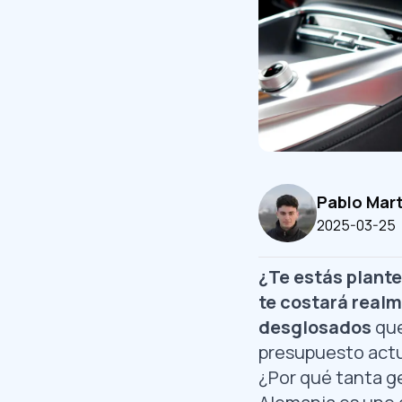
Pablo Mar
2025-03-25
¿Te estás plant
te costará real
desglosados
que
presupuesto actu
¿Por qué tanta g