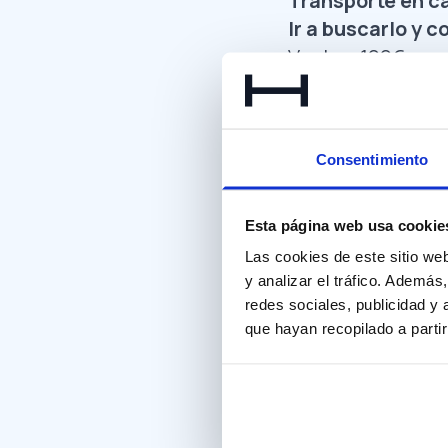
Transporte en c
Ir a buscarlo y c
Vuelos: 100€
Placas temporale
Combustible: 20
3.
Documentación
Consentimiento
Certificado de 
Gestoría especi
4.
ITV para impo
Esta página web usa cookie
ITV
obligatoria e
Las cookies de este sitio we
5.
Impuestos
y analizar el tráfico. Ademá
Esto depende del
redes sociales, publicidad y
que hayan recopilado a parti
a)
Impuesto de m
Depende del nive
0% si < 120 g/km
4,75% si entre 1