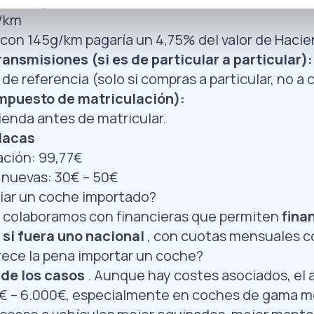
60-200 g/km
g/km
 con 145g/km pagaría un 4,75% del valor de Hacie
ansmisiones (si es de particular a particular):
 de referencia (solo si compras a particular, no a 
mpuesto de matriculación):
ienda antes de matricular.
lacas
ación: 99,77€
 nuevas: 30€ – 50€
iar un coche importado?
b colaboramos con financieras que permiten
fina
si fuera uno nacional
, con cuotas mensuales 
ece la pena importar un coche?
 de los casos
. Aunque hay costes asociados, el a
0€ – 6.000€, especialmente en coches de gama me