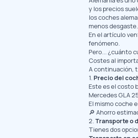
Alemania es uno 
y los precios sue
los coches alema
menos desgaste.
En el artículo
ven
fenómeno.
Pero... ¿cuánto 
Costes al import
A continuación, t
1.
Precio del coc
Este es el costo 
Mercedes GLA 25
El mismo coche e
🔎 Ahorro estima
2.
Transporte o 
Tienes dos opcio