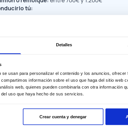
amión o remolque:
entre 700€ y 1.200€
onducirlo tú:
s + seguro: 200€ – 300€
0€ – 300€
 y gestoría
Detalles
conformidad (COC)
: 0€ – 250€ (a veces incluido
alizada
: 150€ – 300€
rtación
s
n España: 100€ – 150€
b se usan para personalizar el contenido y los anuncios, ofrecer
s, compartimos información sobre el uso que haga del sitio web 
 tipo de coche:
 análisis web, quienes pueden combinarla con otra información q
r del uso que haya hecho de sus servicios.
atriculación (España)
l de emisiones (WLTP):
Crear cuenta y denegar
A
20-160 g/km