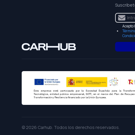
Suscríbet
Acepto 
Término
Condic
©
2026
Carhub
. Todos los derechos reservados.