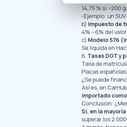
9,75% si entre 1
14,75 % si >200 
-Ejemplo: un SUV
b)
Impuesto de tr
4% – 6% del valor
c)
Modelo 576 (I
Se liquida en Hac
6.
Tasas DGT y p
Tasa de matricul
Placas españolas
¿Se puede financ
Así es, en CarHu
importado como 
Conclusión: ¿Mer
Sí, en la mayoría
superar los 2.00