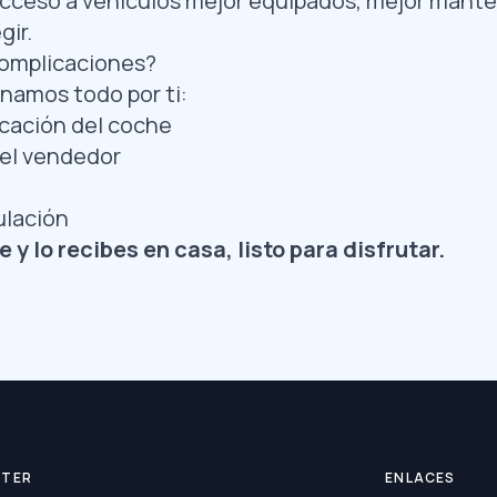
cceso a vehículos mejor equipados, mejor mante
gir.
complicaciones?
namos todo por ti:
icación del coche
el vendedor
ulación
 y lo recibes en casa, listo para disfrutar.
TTER
ENLACES