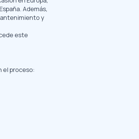
casión en Europa,
España. Además,
mantenimiento y
cede este
 el proceso: