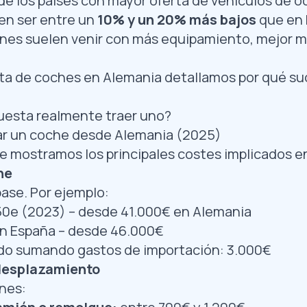
de los países con mayor oferta de vehículos de o
len ser entre un
10% y un 20% más bajos
que en 
nes suelen venir con más equipamiento, mejor 
ta de coches en Alemania
detallamos por qué su
cuesta realmente traer uno?
ar un coche desde Alemania (2025)
e mostramos los principales costes implicados en
he
base. Por ejemplo:
0e (2023) – desde 41.000€ en Alemania
n España – desde 46.000€
do sumando gastos de importación: 3.000€
desplazamiento
nes: