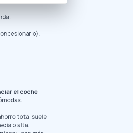
nda.
concesionario).
nciar el coche
cómodas.
horro total suele
dia o alta.