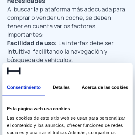
necesidades
Al buscar la plataforma más adecuada para
comprar o vender un coche, se deben
tener en cuenta varios factores
importantes:
Facilidad de uso:
La interfaz debe ser
intuitiva, facilitando la navegación y
búsqueda de vehículos.
Variedad de anuncios:
Cuantas más
opciones se ofrezcan, mayores serán las
posibilidades de encontrar el vehículo
Consentimiento
Detalles
Acerca de las cookies
deseado.
Filtros de búsqueda
: Herramientas que
Esta página web usa cookies
permiten afinar la búsqueda según precio,
marca o modelo son esenciales.
Las cookies de este sitio web se usan para personalizar
el contenido y los anuncios, ofrecer funciones de redes
Opiniones de otros usuarios:
Consultar
sociales y analizar el tráfico. Además, compartimos