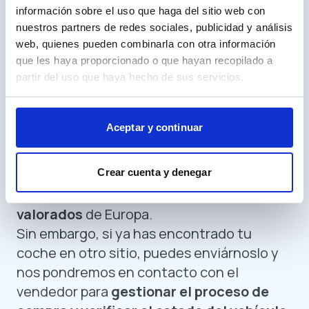
reseñas puede proporcionar información
información sobre el uso que haga del sitio web con
valiosa sobre la experiencia de otros
nuestros partners de redes sociales, publicidad y análisis
compradores y vendedores.
web, quienes pueden combinarla con otra información
¿Cómo funciona
CarHub
?
que les haya proporcionado o que hayan recopilado a
Paso 1: ->A la carta
partir del uso que haya hecho de sus servicios.
Debemos empezar por el principio,
la
búsqueda de nuestro coche ideal
, algo
Aceptar y continuar
que en muchas ocasiones no es tarea fácil,
en nuestro portal contamos con más de
65.000 ofertas
de coches provenientes
Crear cuenta y denegar
únicamente de los concesionarios
mejor
valorados
de Europa.
Sin embargo, si ya has encontrado tu
coche en otro sitio, puedes enviárnoslo y
nos pondremos en contacto con el
vendedor para
gestionar el proceso de