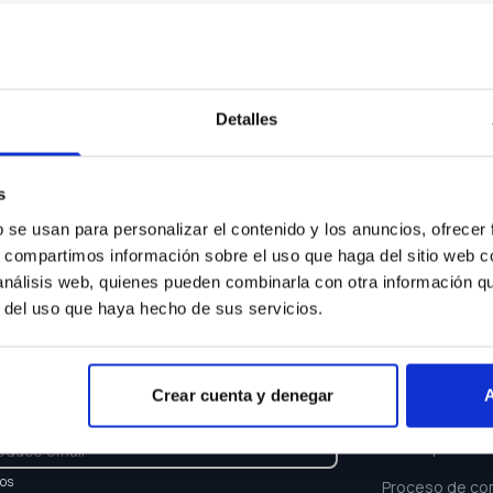
Algo ha ocurrido...
Lo sentimos la página que buscas no existe.
Detalles
Volver a inicio
s
b se usan para personalizar el contenido y los anuncios, ofrecer
s, compartimos información sobre el uso que haga del sitio web 
 análisis web, quienes pueden combinarla con otra información q
r del uso que haya hecho de sus servicios.
TTER
ENLACES
Crear cuenta y denegar
A
e y recibe las últimas novedades y ofertas.
Buscar coche
Oferta persona
los
Proceso de co