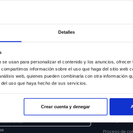
Algo ha ocurrido...
Lo sentimos la página que buscas no existe.
Detalles
Volver a inicio
s
b se usan para personalizar el contenido y los anuncios, ofrecer
s, compartimos información sobre el uso que haga del sitio web 
 análisis web, quienes pueden combinarla con otra información q
r del uso que haya hecho de sus servicios.
TTER
ENLACES
Crear cuenta y denegar
A
e y recibe las últimas novedades y ofertas.
Buscar coche
Oferta persona
los
Proceso de co