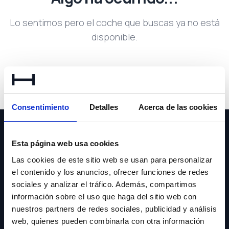
Lo sentimos pero el coche que buscas ya no está
disponible.
Volver a buscar
Consentimiento
Detalles
Acerca de las cookies
Esta página web usa cookies
Las cookies de este sitio web se usan para personalizar
el contenido y los anuncios, ofrecer funciones de redes
NEWSLETTER
sociales y analizar el tráfico. Además, compartimos
información sobre el uso que haga del sitio web con
Suscríbete y recibe las últimas novedades y ofertas.
nuestros partners de redes sociales, publicidad y análisis
web, quienes pueden combinarla con otra información