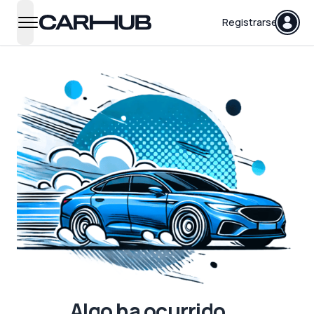
Carhub
Registrarse
open navigation menu
Algo ha ocurrido...