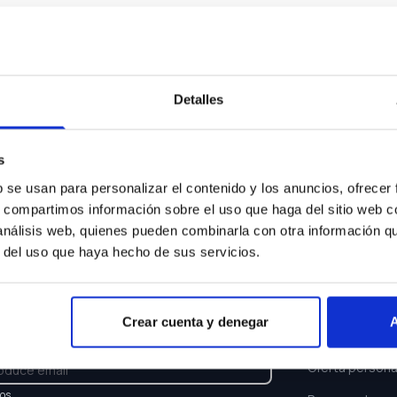
Algo ha ocurrido...
sentimos pero el coche que buscas ya no está disponi
Detalles
Volver a buscar
s
b se usan para personalizar el contenido y los anuncios, ofrecer
s, compartimos información sobre el uso que haga del sitio web 
 análisis web, quienes pueden combinarla con otra información q
r del uso que haya hecho de sus servicios.
TTER
ENLACES
Crear cuenta y denegar
A
e y recibe las últimas novedades y ofertas.
Buscar coche
Oferta persona
los