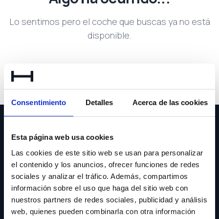
Lo sentimos pero el coche que buscas ya no está
disponible.
Volver a buscar
Consentimiento
Detalles
Acerca de las cookies
Esta página web usa cookies
Las cookies de este sitio web se usan para personalizar
el contenido y los anuncios, ofrecer funciones de redes
NEWSLETTER
sociales y analizar el tráfico. Además, compartimos
información sobre el uso que haga del sitio web con
Suscríbete y recibe las últimas novedades y ofertas.
nuestros partners de redes sociales, publicidad y análisis
web, quienes pueden combinarla con otra información