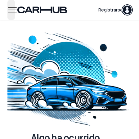
Carhub
Registrarse
open navigation menu
Algo ha ocurrido...