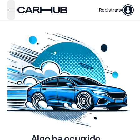
Carhub
Registrarse
open navigation menu
Algo ha ocurrido...