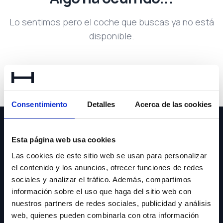
Lo sentimos pero el coche que buscas ya no está
disponible.
Volver a buscar
Consentimiento
Detalles
Acerca de las cookies
Esta página web usa cookies
Las cookies de este sitio web se usan para personalizar
el contenido y los anuncios, ofrecer funciones de redes
NEWSLETTER
sociales y analizar el tráfico. Además, compartimos
información sobre el uso que haga del sitio web con
Suscríbete y recibe las últimas novedades y ofertas.
nuestros partners de redes sociales, publicidad y análisis
web, quienes pueden combinarla con otra información