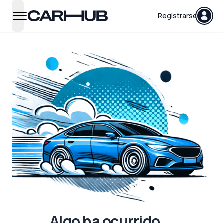
Carhub
Registrarse
open navigation menu
Algo ha ocurrido...