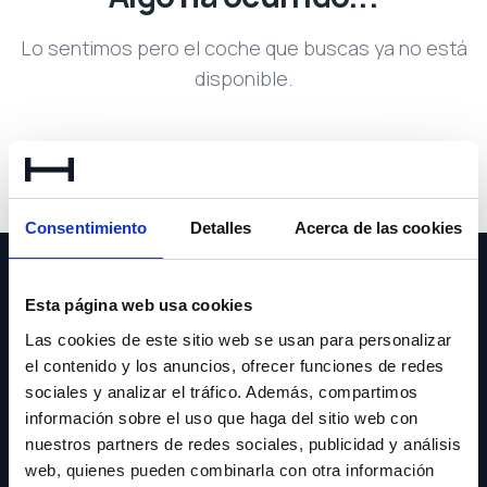
Lo sentimos pero el coche que buscas ya no está
disponible.
Volver a buscar
Consentimiento
Detalles
Acerca de las cookies
Esta página web usa cookies
Las cookies de este sitio web se usan para personalizar
el contenido y los anuncios, ofrecer funciones de redes
NEWSLETTER
sociales y analizar el tráfico. Además, compartimos
información sobre el uso que haga del sitio web con
Suscríbete y recibe las últimas novedades y ofertas.
nuestros partners de redes sociales, publicidad y análisis
web, quienes pueden combinarla con otra información