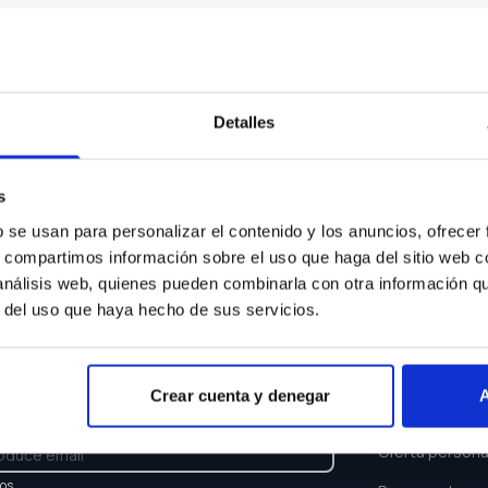
Algo ha ocurrido...
sentimos pero el coche que buscas ya no está disponi
Detalles
Volver a buscar
s
b se usan para personalizar el contenido y los anuncios, ofrecer
s, compartimos información sobre el uso que haga del sitio web 
 análisis web, quienes pueden combinarla con otra información q
r del uso que haya hecho de sus servicios.
TTER
ENLACES
Crear cuenta y denegar
A
e y recibe las últimas novedades y ofertas.
Buscar coche
Oferta persona
los