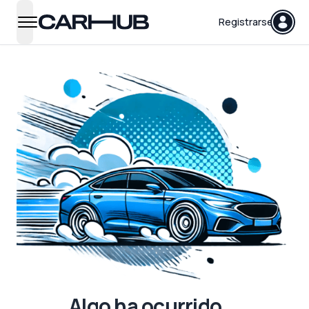
Carhub
Registrarse
open navigation menu
Algo ha ocurrido...