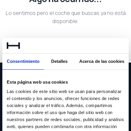
Lo sentimos pero el coche que buscas ya no está
disponible.
Volver a buscar
Consentimiento
Detalles
Acerca de las cookies
Esta página web usa cookies
Las cookies de este sitio web se usan para personalizar
el contenido y los anuncios, ofrecer funciones de redes
NEWSLETTER
sociales y analizar el tráfico. Además, compartimos
información sobre el uso que haga del sitio web con
Suscríbete y recibe las últimas novedades y ofertas.
nuestros partners de redes sociales, publicidad y análisis
web, quienes pueden combinarla con otra información