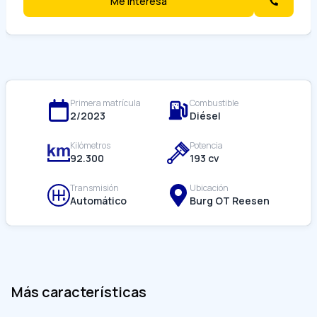
Me interesa
Primera matrícula
Combustible
2/
2023
Diésel
Kilómetros
Potencia
92.300
193
cv
Transmisión
Ubicación
Automático
Burg OT Reesen
Más características