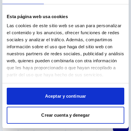
Seguridad
23
Esta página web usa cookies
Las cookies de este sitio web se usan para personalizar
Estética
5
el contenido y los anuncios, ofrecer funciones de redes
sociales y analizar el tráfico. Además, compartimos
Multimedia
15
información sobre el uso que haga del sitio web con
nuestros partners de redes sociales, publicidad y análisis
Accesorios
12
web, quienes pueden combinarla con otra información
que les haya proporcionado o que hayan recopilado a
partir del uso que haya hecho de sus servicios.
Calcula tu cuota
Aceptar y continuar
Entrada
€
Crear cuenta y denegar
Plazo (meses)
36
48
60
72
84
96
108
120