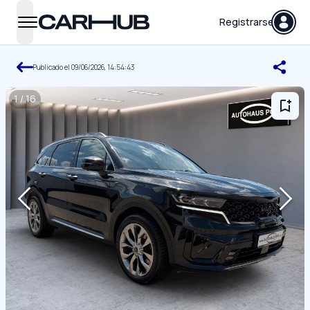
Carhub
Registrarse
open navigation menu
Publicado el
09/06/2026, 14:54:43
1
/
16