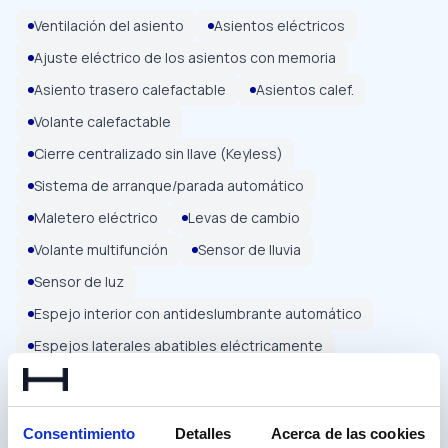
Ventilación del asiento
Asientos eléctricos
Ajuste eléctrico de los asientos con memoria
Asiento trasero calefactable
Asientos calef.
Volante calefactable
Cierre centralizado sin llave (Keyless)
Sistema de arranque/parada automático
Maletero eléctrico
Levas de cambio
Volante multifunción
Sensor de lluvia
Sensor de luz
Espejo interior con antideslumbrante automático
Espejos laterales abatibles eléctricamente
Espejos laterales eléctricos
Elevalunas eléctrico
Iluminación ambiental
Soporte lumbar
Consentimiento
Detalles
Acerca de las cookies
Reposabrazos