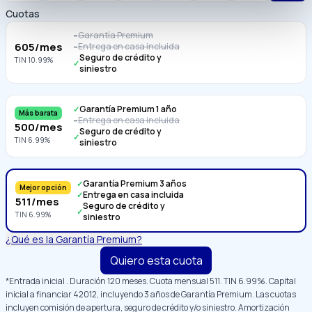
Cuotas
Garantía Premium
–
605
/mes
Entrega en casa incluida
–
Seguro de crédito y
TIN
10.99
%
✓
siniestro
Garantía Premium 1 año
✓
Más barata
Entrega en casa incluida
–
500
/mes
Seguro de crédito y
✓
TIN
6.99
%
siniestro
Garantía Premium 3 años
✓
Mejor opción
Entrega en casa incluida
✓
511
/mes
Seguro de crédito y
✓
TIN
6.99
%
siniestro
¿Qué es la Garantía Premium?
Quiero esta cuota
*Entrada inicial
. Duración
120
meses. Cuota mensual
511
. TIN
6.99
%. Capital
inicial a financiar
42012
, incluyendo 3 años de Garantía Premium
. Las cuotas
incluyen comisión de apertura, seguro de crédito y/o siniestro. Amortización