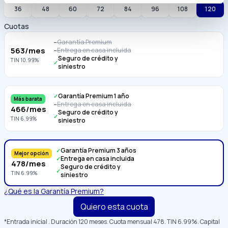
36
48
60
72
84
96
108
120
Cuotas
Garantía Premium
–
563
/mes
Entrega en casa incluida
–
Seguro de crédito y
TIN
10.99
%
✓
siniestro
Garantía Premium 1 año
✓
Más barata
Entrega en casa incluida
–
466
/mes
Seguro de crédito y
✓
TIN
6.99
%
siniestro
Garantía Premium 3 años
✓
Mejor opción
Entrega en casa incluida
✓
478
/mes
Seguro de crédito y
✓
TIN
6.99
%
siniestro
¿Qué es la Garantía Premium?
Quiero esta cuota
*Entrada inicial
. Duración
120
meses. Cuota mensual
478
. TIN
6.99
%. Capital