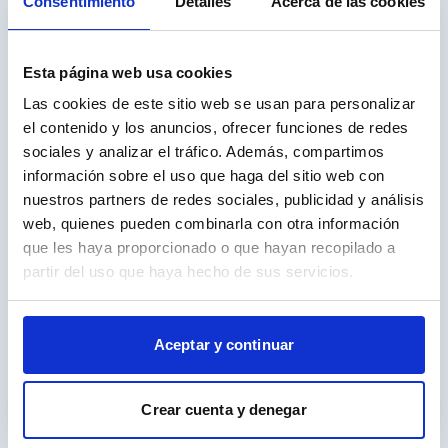
Consentimiento
Detalles
Acerca de las cookies
Reposabrazos
Esta página web usa cookies
Seguridad
23
Las cookies de este sitio web se usan para personalizar
Estética
el contenido y los anuncios, ofrecer funciones de redes
5
sociales y analizar el tráfico. Además, compartimos
Multimedia
información sobre el uso que haga del sitio web con
16
nuestros partners de redes sociales, publicidad y análisis
Accesorios
web, quienes pueden combinarla con otra información
4
que les haya proporcionado o que hayan recopilado a
partir del uso que haya hecho de sus servicios.
Aceptar y continuar
Calcula tu cuota
Entrada
€
Crear cuenta y denegar
Plazo (meses)