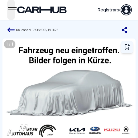
Carhub
Registrarse
open navigation menu
Publicado el
07/06/2026, 18:11:25
1
/
1