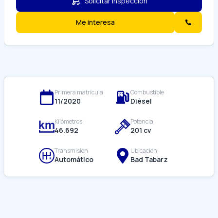
Solicitar inspección
Me interesa
Primera matrícula
Combustible
11/
2020
Diésel
Kilómetros
Potencia
46.692
201
cv
Transmisión
Ubicación
Automático
Bad Tabarz