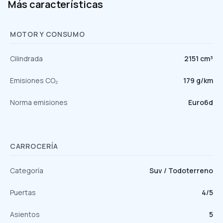
Más características
MOTOR Y CONSUMO
Cilindrada
2151 cm³
Emisiones CO₂
179 g/km
Norma emisiones
Euro6d
CARROCERÍA
Categoría
Suv / Todoterreno
Puertas
4/5
Asientos
5