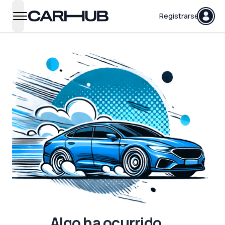
Carhub
Registrarse
open navigation menu
Algo ha ocurrido...