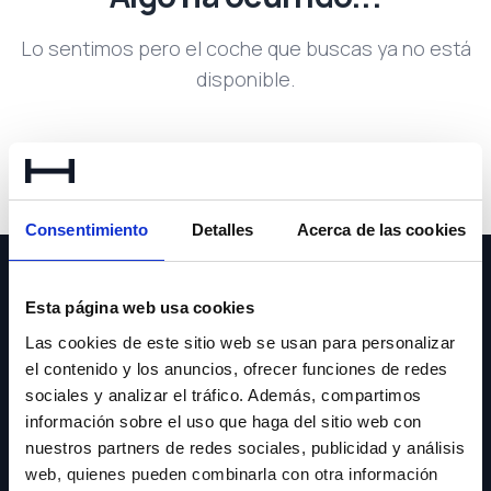
Lo sentimos pero el coche que buscas ya no está
disponible.
Volver a buscar
Consentimiento
Detalles
Acerca de las cookies
Esta página web usa cookies
Las cookies de este sitio web se usan para personalizar
el contenido y los anuncios, ofrecer funciones de redes
NEWSLETTER
sociales y analizar el tráfico. Además, compartimos
información sobre el uso que haga del sitio web con
Suscríbete y recibe las últimas novedades y ofertas.
nuestros partners de redes sociales, publicidad y análisis
web, quienes pueden combinarla con otra información