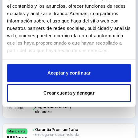
Accesorios
7
el contenido y los anuncios, ofrecer funciones de redes
sociales y analizar el tráfico. Además, compartimos
información sobre el uso que haga del sitio web con
nuestros partners de redes sociales, publicidad y análisis
web, quienes pueden combinarla con otra información
Calcula tu cuota
que les haya proporcionado o que hayan recopilado a
Entrada
partir del uso que haya hecho de sus servicios.
€
Plazo (meses)
Aceptar y continuar
36
48
60
72
84
96
108
120
Cuotas
Crear cuenta y denegar
Garantía Premium
–
770
/mes
Entrega en casa incluida
–
Seguro de crédito y
TIN
10.99
%
✓
siniestro
Garantía Premium 1 año
✓
Más barata
Entrega en casa incluida
–
635
/mes