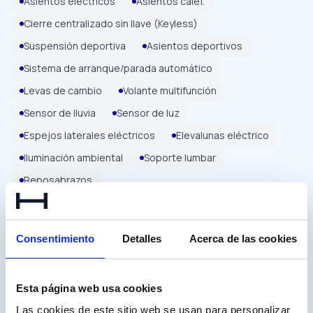
Asientos eléctricos
Asientos calef.
Cierre centralizado sin llave (Keyless)
Suspensión deportiva
Asientos deportivos
Sistema de arranque/parada automático
Levas de cambio
Volante multifunción
Sensor de lluvia
Sensor de luz
Espejos laterales eléctricos
Elevalunas eléctrico
Iluminación ambiental
Soporte lumbar
Reposabrazos
Seguridad
22
Consentimiento
Detalles
Acerca de las cookies
Estética
5
Multimedia
16
Esta página web usa cookies
Las cookies de este sitio web se usan para personalizar