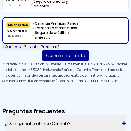
Seguro de crédito y
✓
TIN
6.99
%
siniestro
Garantía Premium 3 años
✓
Mejor opción
Entrega en casa incluida
✓
646
/mes
Seguro de crédito y
✓
TIN
6.99
%
siniestro
¿Qué es la Garantía Premium?
Quiero esta cuota
*Entrada inicial
. Duración
120
meses. Cuota mensual
646
. TIN
6.99
%. Capital
inicial a financiar
53082
, incluyendo 3 años de Garantía Premium
. Las cuotas
incluyen comisión de apertura, seguro de crédito y/o siniestro. Amortización
desde el primer día con penalización del 1% sobre la cantidad a amortizar.
Preguntas frecuentes
¿Qué garantía ofrece Carhub?