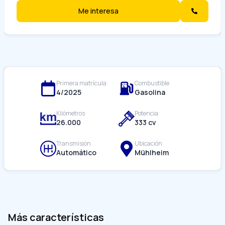
Me interesa
Primera matrícula
Combustible
4/
2025
Gasolina
Kilómetros
Potencia
26.000
333
cv
Transmisión
Ubicación
Automático
Mühlheim
Más características