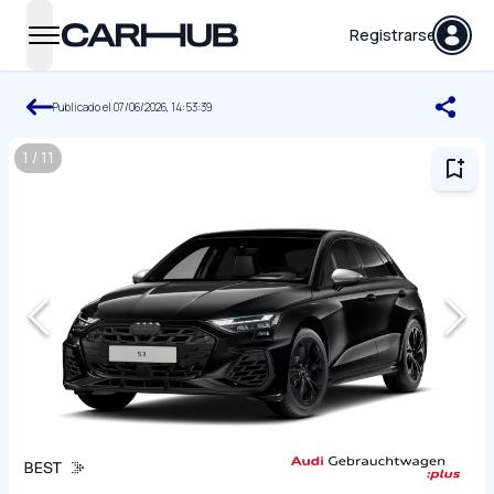
Carhub
Registrarse
open navigation menu
Publicado el
07/06/2026, 14:53:39
1
/
11