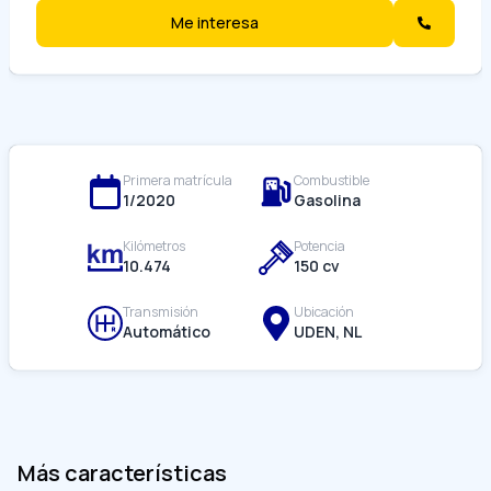
Me interesa
Primera matrícula
Combustible
1/
2020
Gasolina
Kilómetros
Potencia
10.474
150
cv
Transmisión
Ubicación
Automático
UDEN, NL
Más características