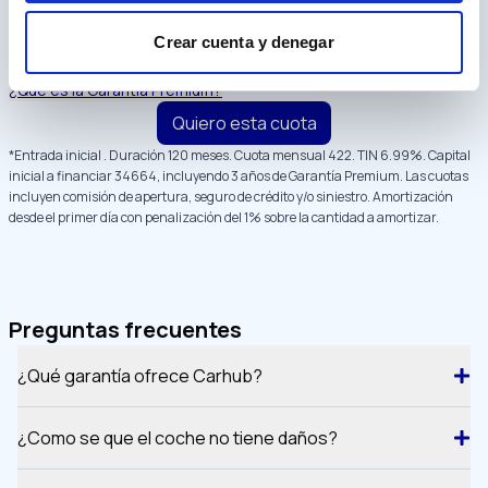
Garantía Premium 3 años
✓
Mejor opción
Entrega en casa incluida
✓
422
/mes
Seguro de crédito y
Crear cuenta y denegar
✓
TIN
6.99
%
siniestro
¿Qué es la Garantía Premium?
Quiero esta cuota
*Entrada inicial
. Duración
120
meses. Cuota mensual
422
. TIN
6.99
%. Capital
inicial a financiar
34664
, incluyendo 3 años de Garantía Premium
. Las cuotas
incluyen comisión de apertura, seguro de crédito y/o siniestro. Amortización
desde el primer día con penalización del 1% sobre la cantidad a amortizar.
Preguntas frecuentes
¿Qué garantía ofrece Carhub?
¿Como se que el coche no tiene daños?