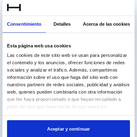
Calcula tu cuota
Consentimiento
Detalles
Acerca de las cookies
Entrada
€
Plazo (meses)
Esta página web usa cookies
36
48
60
72
84
96
108
120
Las cookies de este sitio web se usan para personalizar
el contenido y los anuncios, ofrecer funciones de redes
Cuotas
sociales y analizar el tráfico. Además, compartimos
Garantía Premium
–
495
/mes
información sobre el uso que haga del sitio web con
Entrega en casa incluida
–
Seguro de crédito y
TIN
10.99
%
nuestros partners de redes sociales, publicidad y análisis
✓
siniestro
web, quienes pueden combinarla con otra información
que les haya proporcionado o que hayan recopilado a
Garantía Premium 1 año
✓
partir del uso que haya hecho de sus servicios.
Más barata
Entrega en casa incluida
–
410
/mes
Seguro de crédito y
✓
TIN
6.99
%
siniestro
Aceptar y continuar