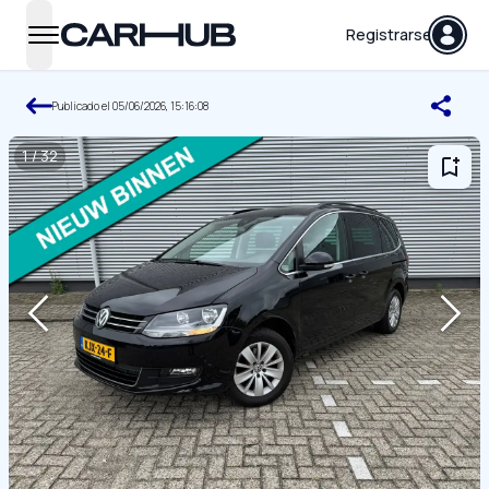
Carhub
Registrarse
open navigation menu
Publicado el
05/06/2026, 15:16:08
1
/
32