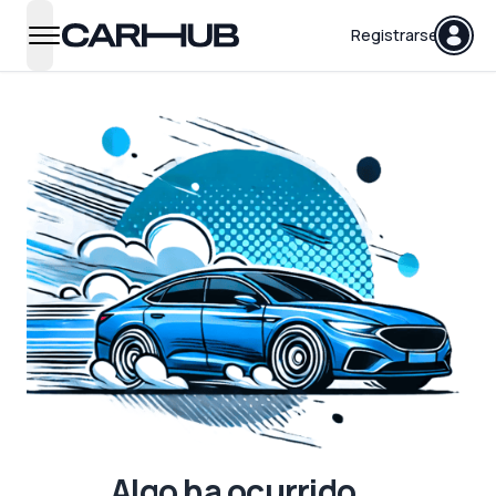
Carhub
Registrarse
open navigation menu
Algo ha ocurrido...