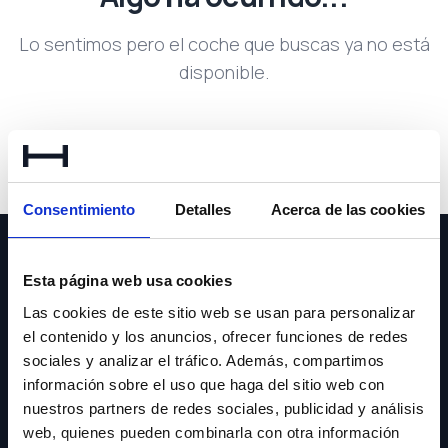
Lo sentimos pero el coche que buscas ya no está
disponible.
Volver a buscar
Consentimiento
Detalles
Acerca de las cookies
Esta página web usa cookies
Las cookies de este sitio web se usan para personalizar
el contenido y los anuncios, ofrecer funciones de redes
NEWSLETTER
sociales y analizar el tráfico. Además, compartimos
información sobre el uso que haga del sitio web con
Suscríbete y recibe las últimas novedades y ofertas.
nuestros partners de redes sociales, publicidad y análisis
web, quienes pueden combinarla con otra información