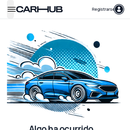
Carhub
Registrarse
open navigation menu
Algo ha ocurrido...