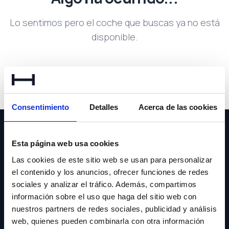
Lo sentimos pero el coche que buscas ya no está
disponible.
Volver a buscar
Consentimiento
Detalles
Acerca de las cookies
Esta página web usa cookies
Las cookies de este sitio web se usan para personalizar
el contenido y los anuncios, ofrecer funciones de redes
NEWSLETTER
sociales y analizar el tráfico. Además, compartimos
información sobre el uso que haga del sitio web con
Suscríbete y recibe las últimas novedades y ofertas.
nuestros partners de redes sociales, publicidad y análisis
web, quienes pueden combinarla con otra información