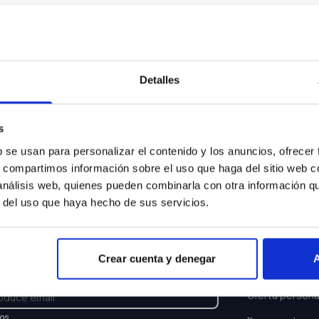
Algo ha ocurrido...
sentimos pero el coche que buscas ya no está disponi
Detalles
Volver a buscar
s
b se usan para personalizar el contenido y los anuncios, ofrecer
s, compartimos información sobre el uso que haga del sitio web 
 análisis web, quienes pueden combinarla con otra información q
r del uso que haya hecho de sus servicios.
TTER
ENLACES
Crear cuenta y denegar
A
e y recibe las últimas novedades y ofertas.
Buscar coche
Oferta persona
los