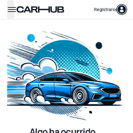
Carhub
Registrarse
open navigation menu
Algo ha ocurrido...