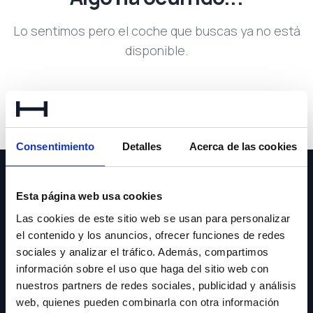
Lo sentimos pero el coche que buscas ya no está
disponible.
Volver a buscar
Consentimiento
Detalles
Acerca de las cookies
Esta página web usa cookies
Las cookies de este sitio web se usan para personalizar
el contenido y los anuncios, ofrecer funciones de redes
NEWSLETTER
sociales y analizar el tráfico. Además, compartimos
información sobre el uso que haga del sitio web con
Suscríbete y recibe las últimas novedades y ofertas.
nuestros partners de redes sociales, publicidad y análisis
web, quienes pueden combinarla con otra información