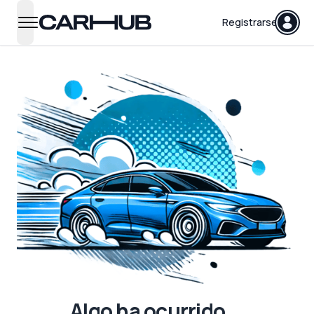
Carhub
Registrarse
open navigation menu
Algo ha ocurrido...