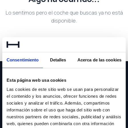
Lo sentimos pero el coche que buscas ya no está
disponible.
Volver a buscar
Consentimiento
Detalles
Acerca de las cookies
Esta página web usa cookies
Las cookies de este sitio web se usan para personalizar
el contenido y los anuncios, ofrecer funciones de redes
NEWSLETTER
sociales y analizar el tráfico. Además, compartimos
información sobre el uso que haga del sitio web con
Suscríbete y recibe las últimas novedades y ofertas.
nuestros partners de redes sociales, publicidad y análisis
web, quienes pueden combinarla con otra información