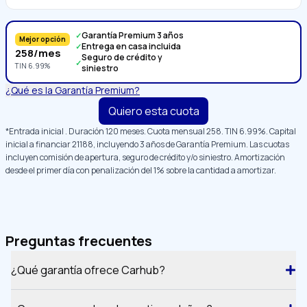
Garantía Premium 3 años
✓
Mejor opción
Entrega en casa incluida
✓
258
/mes
Seguro de crédito y
✓
TIN
6.99
%
siniestro
¿Qué es la Garantía Premium?
Quiero esta cuota
*Entrada inicial
. Duración
120
meses. Cuota mensual
258
. TIN
6.99
%. Capital
inicial a financiar
21188
, incluyendo 3 años de Garantía Premium
. Las cuotas
incluyen comisión de apertura, seguro de crédito y/o siniestro. Amortización
desde el primer día con penalización del 1% sobre la cantidad a amortizar.
Preguntas frecuentes
¿Qué garantía ofrece Carhub?