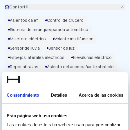
Confort
11
Asientos calef.
Control de crucero
Sistema de arranque/parada automático
Maletero eléctrico
Volante multifunción
Sensor de lluvia
Sensor de luz
Espejos laterales eléctricos
Elevalunas eléctrico
Reposabrazos
Asiento del acompañante abatible
Seguridad
19
Consentimiento
Detalles
Acerca de las cookies
Estética
3
Multimedia
12
Esta página web usa cookies
Accesorios
8
Las cookies de este sitio web se usan para personalizar