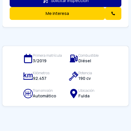
Solicitar inspección
Me interesa
Primera matrícula
Combustible
3/
2019
Diésel
Kilómetros
Potencia
92.457
190
cv
Transmisión
Ubicación
Automático
Fulda