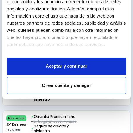
el contenido y los anuncios, ofrecer funciones de redes
sociales y analizar el tráfico. Además, compartimos
información sobre el uso que haga del sitio web con
nuestros partners de redes sociales, publicidad y análisis
web, quienes pueden combinarla con otra información
Calcula tu cuota
que les haya proporcionado o que hayan recopilado a
Entrada
partir del uso que haya hecho de sus servicios.
€
Plazo (meses)
36
48
60
72
84
96
108
120
Aceptar y continuar
Cuotas
Garantía Premium
Crear cuenta y denegar
–
294
/mes
Entrega en casa incluida
–
Seguro de crédito y
TIN
10.99
%
✓
siniestro
Garantía Premium 1 año
✓
Más barata
Entrega en casa incluida
–
246
/mes
Seguro de crédito y
✓
TIN
6.99
%
siniestro