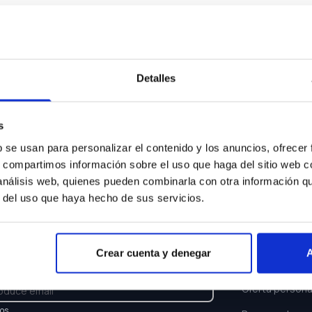
Algo ha ocurrido...
sentimos pero el coche que buscas ya no está disponi
Detalles
Volver a buscar
s
b se usan para personalizar el contenido y los anuncios, ofrecer
s, compartimos información sobre el uso que haga del sitio web 
 análisis web, quienes pueden combinarla con otra información q
r del uso que haya hecho de sus servicios.
TTER
ENLACES
Crear cuenta y denegar
A
e y recibe las últimas novedades y ofertas.
Buscar coche
Oferta persona
los