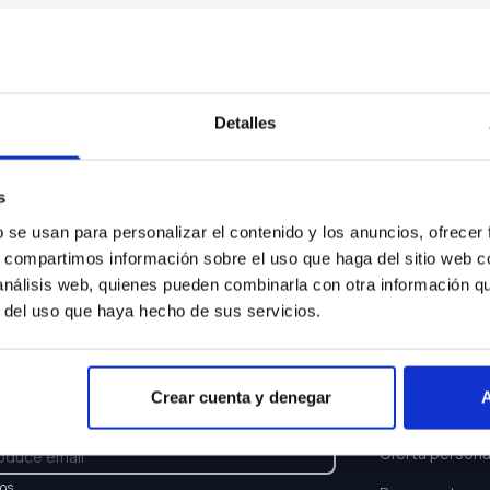
Algo ha ocurrido...
sentimos pero el coche que buscas ya no está disponi
Detalles
Volver a buscar
s
b se usan para personalizar el contenido y los anuncios, ofrecer
s, compartimos información sobre el uso que haga del sitio web 
 análisis web, quienes pueden combinarla con otra información q
r del uso que haya hecho de sus servicios.
TTER
ENLACES
Crear cuenta y denegar
A
e y recibe las últimas novedades y ofertas.
Buscar coche
Oferta persona
los