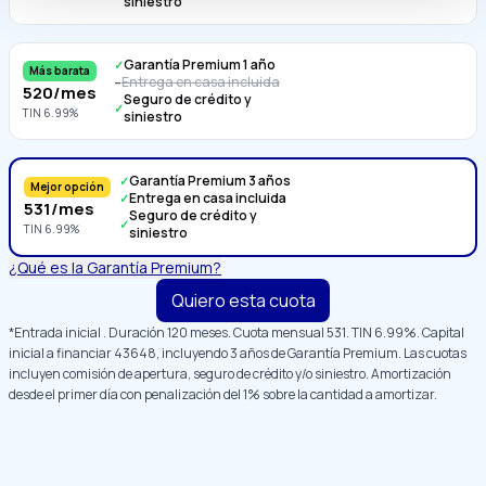
siniestro
Garantía Premium 1 año
✓
Más barata
Entrega en casa incluida
–
520
/mes
Seguro de crédito y
✓
TIN
6.99
%
siniestro
Garantía Premium 3 años
✓
Mejor opción
Entrega en casa incluida
✓
531
/mes
Seguro de crédito y
✓
TIN
6.99
%
siniestro
¿Qué es la Garantía Premium?
Quiero esta cuota
*Entrada inicial
. Duración
120
meses. Cuota mensual
531
. TIN
6.99
%. Capital
inicial a financiar
43648
, incluyendo 3 años de Garantía Premium
. Las cuotas
incluyen comisión de apertura, seguro de crédito y/o siniestro. Amortización
desde el primer día con penalización del 1% sobre la cantidad a amortizar.