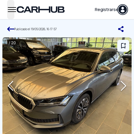
Carhub
Registrarse
open navigation menu
Publicado el
19/05/2026, 16:17:57
1
/
20