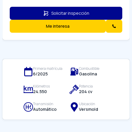
Solicitar inspección
Me interesa
Primera matrícula
Combustible
6/
2025
Gasolina
Kilómetros
Potencia
24.550
204
cv
Transmisión
Ubicación
Automático
Versmold