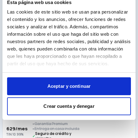
Esta página web usa cookies
Las cookies de este sitio web se usan para personalizar
Multimedia
13
el contenido y los anuncios, ofrecer funciones de redes
sociales y analizar el tráfico. Además, compartimos
Accesorios
8
información sobre el uso que haga del sitio web con
nuestros partners de redes sociales, publicidad y análisis
web, quienes pueden combinarla con otra información
que les haya proporcionado o que hayan recopilado a
partir del uso que haya hecho de sus servicios.
Calcula tu cuota
Entrada
Aceptar y continuar
€
Plazo (meses)
36
48
60
72
84
96
108
120
Crear cuenta y denegar
Cuotas
Garantía Premium
–
629
/mes
Entrega en casa incluida
–
Seguro de crédito y
TIN
10.99
%
✓