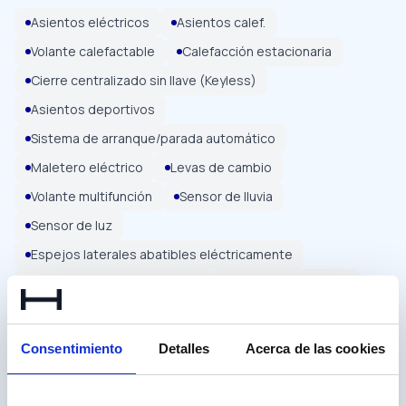
Asientos eléctricos
Asientos calef.
Volante calefactable
Calefacción estacionaria
Cierre centralizado sin llave (Keyless)
Asientos deportivos
Sistema de arranque/parada automático
Maletero eléctrico
Levas de cambio
Volante multifunción
Sensor de lluvia
Sensor de luz
Espejos laterales abatibles eléctricamente
Espejos laterales eléctricos
Elevalunas eléctrico
Iluminación ambiental
Reposabrazos
Consentimiento
Detalles
Acerca de las cookies
Seguridad
18
Estética
4