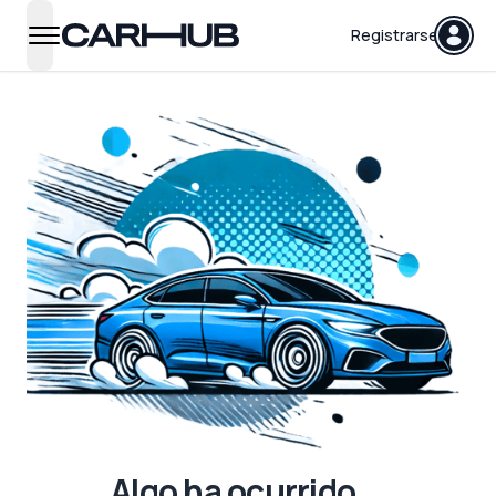
Carhub
Registrarse
open navigation menu
Algo ha ocurrido...