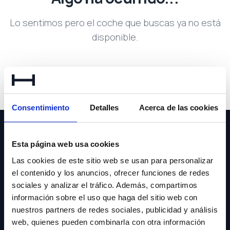
Lo sentimos pero el coche que buscas ya no está
disponible.
Volver a buscar
Consentimiento
Detalles
Acerca de las cookies
Esta página web usa cookies
Las cookies de este sitio web se usan para personalizar
el contenido y los anuncios, ofrecer funciones de redes
NEWSLETTER
sociales y analizar el tráfico. Además, compartimos
información sobre el uso que haga del sitio web con
Suscríbete y recibe las últimas novedades y ofertas.
nuestros partners de redes sociales, publicidad y análisis
web, quienes pueden combinarla con otra información