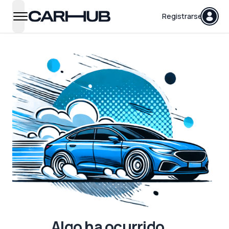
Carhub
Registrarse
open navigation menu
Algo ha ocurrido...