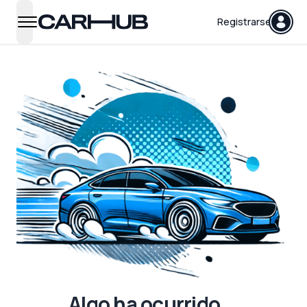
Carhub
Registrarse
open navigation menu
Algo ha ocurrido...