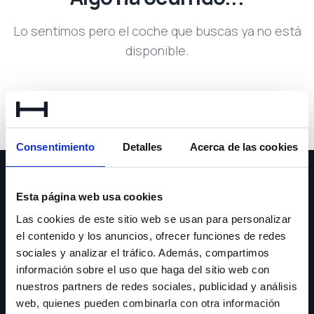
Lo sentimos pero el coche que buscas ya no está
disponible.
Volver a buscar
Consentimiento
Detalles
Acerca de las cookies
Esta página web usa cookies
Las cookies de este sitio web se usan para personalizar
el contenido y los anuncios, ofrecer funciones de redes
NEWSLETTER
sociales y analizar el tráfico. Además, compartimos
información sobre el uso que haga del sitio web con
Suscríbete y recibe las últimas novedades y ofertas.
nuestros partners de redes sociales, publicidad y análisis
web, quienes pueden combinarla con otra información