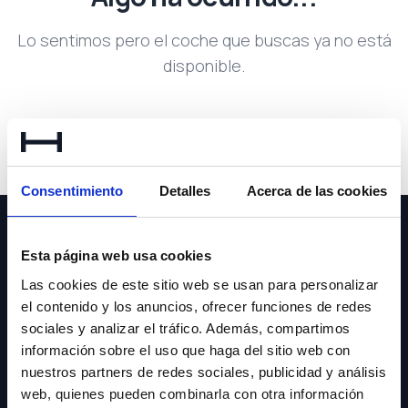
Lo sentimos pero el coche que buscas ya no está
disponible.
Volver a buscar
Consentimiento
Detalles
Acerca de las cookies
Esta página web usa cookies
Las cookies de este sitio web se usan para personalizar
el contenido y los anuncios, ofrecer funciones de redes
NEWSLETTER
sociales y analizar el tráfico. Además, compartimos
información sobre el uso que haga del sitio web con
Suscríbete y recibe las últimas novedades y ofertas.
nuestros partners de redes sociales, publicidad y análisis
web, quienes pueden combinarla con otra información