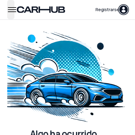
Carhub
Registrarse
open navigation menu
Algo ha ocurrido...