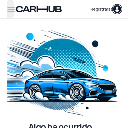
Carhub
Registrarse
open navigation menu
Algo ha ocurrido...