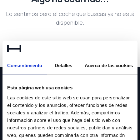
Lo sentimos pero el coche que buscas ya no está
disponible.
Volver a buscar
Consentimiento
Detalles
Acerca de las cookies
Esta página web usa cookies
Las cookies de este sitio web se usan para personalizar
el contenido y los anuncios, ofrecer funciones de redes
NEWSLETTER
sociales y analizar el tráfico. Además, compartimos
información sobre el uso que haga del sitio web con
Suscríbete y recibe las últimas novedades y ofertas.
nuestros partners de redes sociales, publicidad y análisis
web, quienes pueden combinarla con otra información