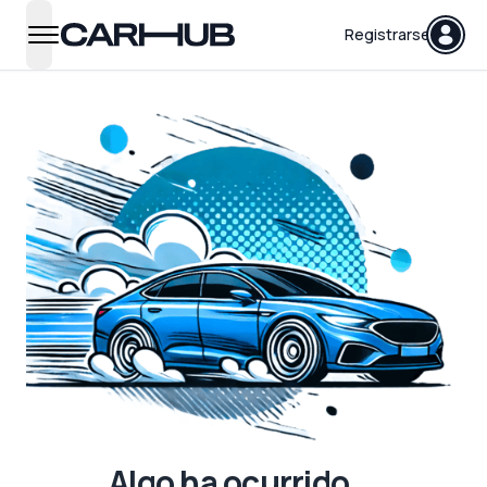
Carhub
Registrarse
open navigation menu
Algo ha ocurrido...