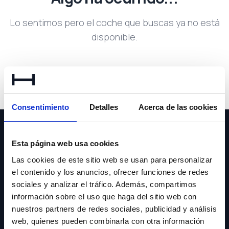
Lo sentimos pero el coche que buscas ya no está
disponible.
Volver a buscar
Consentimiento
Detalles
Acerca de las cookies
Esta página web usa cookies
Las cookies de este sitio web se usan para personalizar
el contenido y los anuncios, ofrecer funciones de redes
NEWSLETTER
sociales y analizar el tráfico. Además, compartimos
información sobre el uso que haga del sitio web con
Suscríbete y recibe las últimas novedades y ofertas.
nuestros partners de redes sociales, publicidad y análisis
web, quienes pueden combinarla con otra información