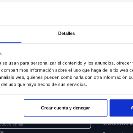
Algo ha ocurrido...
sentimos pero el coche que buscas ya no está disponi
Detalles
Volver a buscar
s
b se usan para personalizar el contenido y los anuncios, ofrecer
s, compartimos información sobre el uso que haga del sitio web 
 análisis web, quienes pueden combinarla con otra información q
r del uso que haya hecho de sus servicios.
TTER
ENLACES
Crear cuenta y denegar
A
e y recibe las últimas novedades y ofertas.
Buscar coche
Oferta persona
los