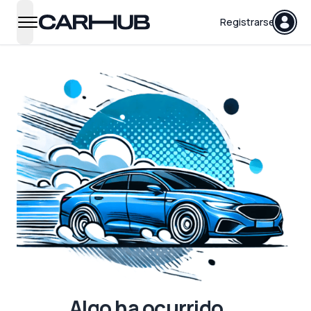
Carhub
Registrarse
open navigation menu
Algo ha ocurrido...