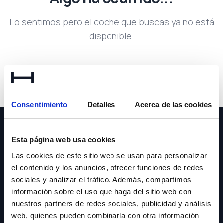
Lo sentimos pero el coche que buscas ya no está
disponible.
Volver a buscar
Consentimiento
Detalles
Acerca de las cookies
Esta página web usa cookies
Las cookies de este sitio web se usan para personalizar
el contenido y los anuncios, ofrecer funciones de redes
NEWSLETTER
sociales y analizar el tráfico. Además, compartimos
información sobre el uso que haga del sitio web con
Suscríbete y recibe las últimas novedades y ofertas.
nuestros partners de redes sociales, publicidad y análisis
web, quienes pueden combinarla con otra información