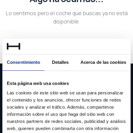
Lo sentimos pero el coche que buscas ya no está
disponible.
Volver a buscar
Consentimiento
Detalles
Acerca de las cookies
Esta página web usa cookies
Las cookies de este sitio web se usan para personalizar
el contenido y los anuncios, ofrecer funciones de redes
NEWSLETTER
sociales y analizar el tráfico. Además, compartimos
información sobre el uso que haga del sitio web con
Suscríbete y recibe las últimas novedades y ofertas.
nuestros partners de redes sociales, publicidad y análisis
web, quienes pueden combinarla con otra información