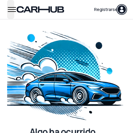
Carhub
Registrarse
open navigation menu
Algo ha ocurrido...