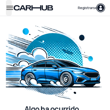
Carhub
Registrarse
open navigation menu
Algo ha ocurrido...