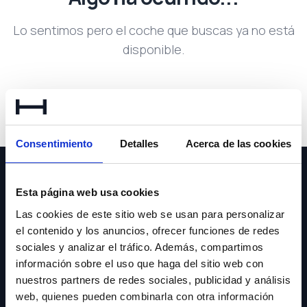
Lo sentimos pero el coche que buscas ya no está
disponible.
Volver a buscar
Consentimiento
Detalles
Acerca de las cookies
Esta página web usa cookies
Las cookies de este sitio web se usan para personalizar
el contenido y los anuncios, ofrecer funciones de redes
NEWSLETTER
sociales y analizar el tráfico. Además, compartimos
información sobre el uso que haga del sitio web con
Suscríbete y recibe las últimas novedades y ofertas.
nuestros partners de redes sociales, publicidad y análisis
web, quienes pueden combinarla con otra información