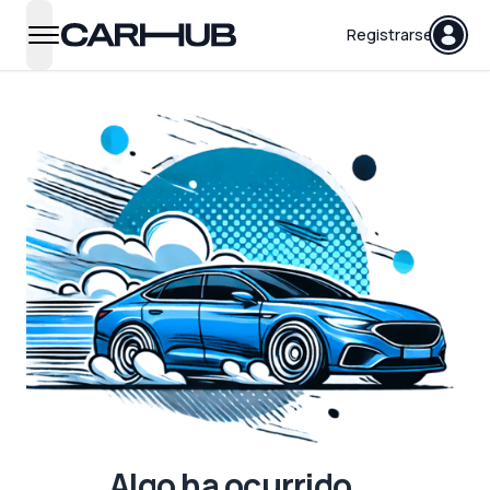
Carhub
Registrarse
open navigation menu
Algo ha ocurrido...