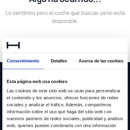
Lo sentimos pero el coche que buscas ya no está
disponible.
Volver a buscar
Consentimiento
Detalles
Acerca de las cookies
Esta página web usa cookies
Las cookies de este sitio web se usan para personalizar
el contenido y los anuncios, ofrecer funciones de redes
NEWSLETTER
sociales y analizar el tráfico. Además, compartimos
información sobre el uso que haga del sitio web con
Suscríbete y recibe las últimas novedades y ofertas.
nuestros partners de redes sociales, publicidad y análisis
web, quienes pueden combinarla con otra información