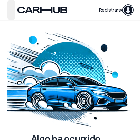
Carhub
Registrarse
open navigation menu
Algo ha ocurrido...