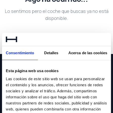
Lo sentimos pero el coche que buscas ya no está
disponible.
Volver a buscar
Consentimiento
Detalles
Acerca de las cookies
Esta página web usa cookies
Las cookies de este sitio web se usan para personalizar
el contenido y los anuncios, ofrecer funciones de redes
NEWSLETTER
sociales y analizar el tráfico. Además, compartimos
información sobre el uso que haga del sitio web con
Suscríbete y recibe las últimas novedades y ofertas.
nuestros partners de redes sociales, publicidad y análisis
web, quienes pueden combinarla con otra información