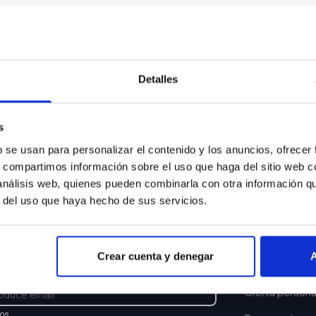
Algo ha ocurrido...
sentimos pero el coche que buscas ya no está disponi
Detalles
Volver a buscar
s
b se usan para personalizar el contenido y los anuncios, ofrecer
s, compartimos información sobre el uso que haga del sitio web 
 análisis web, quienes pueden combinarla con otra información q
r del uso que haya hecho de sus servicios.
TTER
ENLACES
Crear cuenta y denegar
A
e y recibe las últimas novedades y ofertas.
Buscar coche
Oferta persona
los