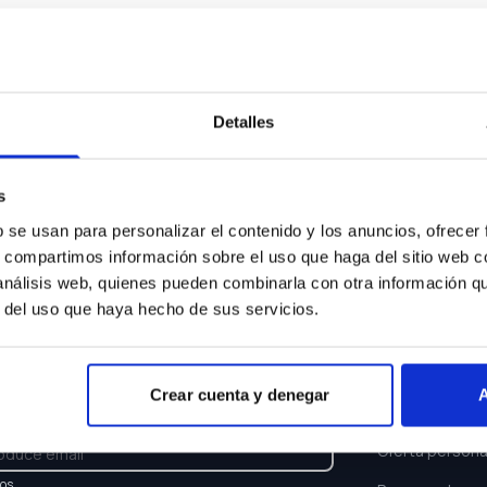
Algo ha ocurrido...
sentimos pero el coche que buscas ya no está disponi
Detalles
Volver a buscar
s
b se usan para personalizar el contenido y los anuncios, ofrecer
s, compartimos información sobre el uso que haga del sitio web 
 análisis web, quienes pueden combinarla con otra información q
r del uso que haya hecho de sus servicios.
TTER
ENLACES
Crear cuenta y denegar
A
e y recibe las últimas novedades y ofertas.
Buscar coche
Oferta persona
los