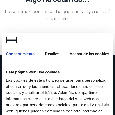
Lo sentimos pero el coche que buscas ya no está
disponible.
Volver a buscar
Consentimiento
Detalles
Acerca de las cookies
Esta página web usa cookies
Las cookies de este sitio web se usan para personalizar
el contenido y los anuncios, ofrecer funciones de redes
NEWSLETTER
sociales y analizar el tráfico. Además, compartimos
información sobre el uso que haga del sitio web con
Suscríbete y recibe las últimas novedades y ofertas.
nuestros partners de redes sociales, publicidad y análisis
web, quienes pueden combinarla con otra información