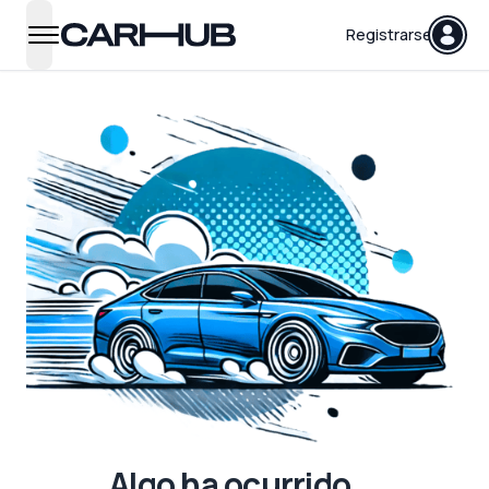
Carhub
Registrarse
open navigation menu
Algo ha ocurrido...