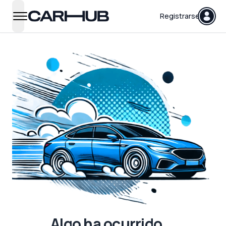
Carhub
Registrarse
open navigation menu
Algo ha ocurrido...