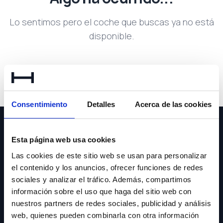
Lo sentimos pero el coche que buscas ya no está
disponible.
Volver a buscar
Consentimiento
Detalles
Acerca de las cookies
Esta página web usa cookies
Las cookies de este sitio web se usan para personalizar
el contenido y los anuncios, ofrecer funciones de redes
NEWSLETTER
sociales y analizar el tráfico. Además, compartimos
información sobre el uso que haga del sitio web con
Suscríbete y recibe las últimas novedades y ofertas.
nuestros partners de redes sociales, publicidad y análisis
web, quienes pueden combinarla con otra información