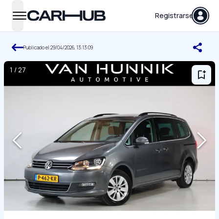
Carhub
Registrarse
open navigation menu
Publicado el
29/04/2026, 13:13:09
1
/
27