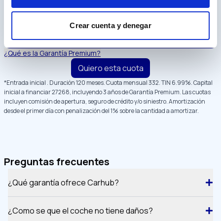
Garantía Premium 3 años
✓
Mejor opción
Entrega en casa incluida
✓
Crear cuenta y denegar
332
/mes
Seguro de crédito y
✓
TIN
6.99
%
siniestro
¿Qué es la Garantía Premium?
Quiero esta cuota
*Entrada inicial
. Duración
120
meses. Cuota mensual
332
. TIN
6.99
%. Capital
inicial a financiar
27268
, incluyendo 3 años de Garantía Premium
. Las cuotas
incluyen comisión de apertura, seguro de crédito y/o siniestro. Amortización
desde el primer día con penalización del 1% sobre la cantidad a amortizar.
Preguntas frecuentes
¿Qué garantía ofrece Carhub?
¿Como se que el coche no tiene daños?