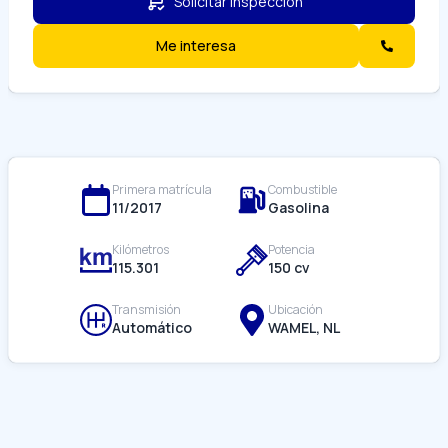
Solicitar inspección
Me interesa
Primera matrícula
Combustible
11/
2017
Gasolina
Kilómetros
Potencia
115.301
150
cv
Transmisión
Ubicación
Automático
WAMEL, NL