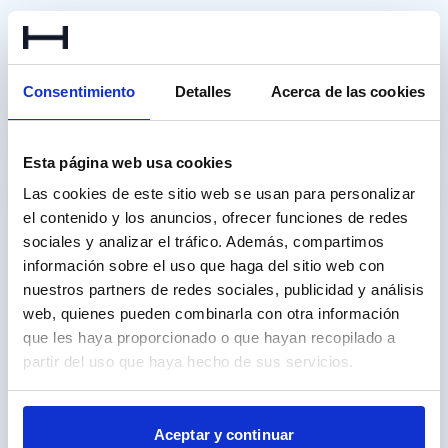
Calcula tu cuota
Consentimiento
Detalles
Acerca de las cookies
Entrada
€
Esta página web usa cookies
Plazo (meses)
Las cookies de este sitio web se usan para personalizar
36
48
60
72
84
96
108
120
el contenido y los anuncios, ofrecer funciones de redes
Cuotas
sociales y analizar el tráfico. Además, compartimos
Garantía Premium
–
información sobre el uso que haga del sitio web con
385
/mes
Entrega en casa incluida
–
nuestros partners de redes sociales, publicidad y análisis
Seguro de crédito y
TIN
10.99
%
✓
siniestro
web, quienes pueden combinarla con otra información
que les haya proporcionado o que hayan recopilado a
partir del uso que haya hecho de sus servicios.
Garantía Premium 1 año
✓
Más barata
Entrega en casa incluida
–
320
/mes
Seguro de crédito y
✓
TIN
6.99
%
siniestro
Aceptar y continuar