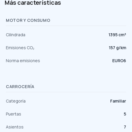
Más características
MOTOR Y CONSUMO
Cilindrada
1395 cm³
Emisiones CO₂
157 g/km
Norma emisiones
EURO6
CARROCERÍA
Categoría
Familiar
Puertas
5
Asientos
7