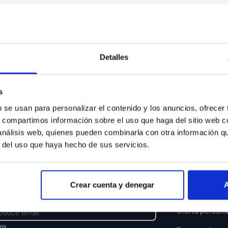
Algo ha ocurrido...
sentimos pero el coche que buscas ya no está disponi
Detalles
Volver a buscar
s
b se usan para personalizar el contenido y los anuncios, ofrecer
s, compartimos información sobre el uso que haga del sitio web 
 análisis web, quienes pueden combinarla con otra información q
r del uso que haya hecho de sus servicios.
TTER
ENLACES
Crear cuenta y denegar
A
e y recibe las últimas novedades y ofertas.
Buscar coche
Oferta persona
los