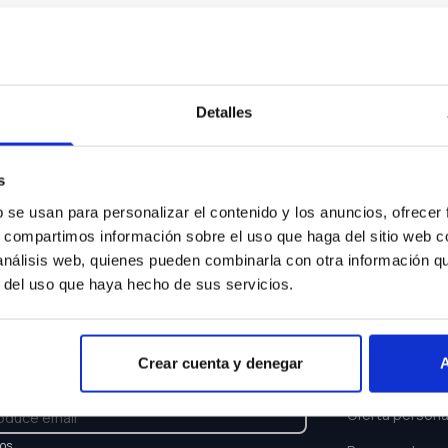
Algo ha ocurrido...
sentimos pero el coche que buscas ya no está disponi
Detalles
Volver a buscar
s
b se usan para personalizar el contenido y los anuncios, ofrecer
s, compartimos información sobre el uso que haga del sitio web 
 análisis web, quienes pueden combinarla con otra información q
r del uso que haya hecho de sus servicios.
TTER
ENLACES
Crear cuenta y denegar
A
e y recibe las últimas novedades y ofertas.
Buscar coche
Oferta persona
los