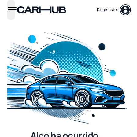
Carhub
Registrarse
open navigation menu
Algo ha ocurrido...