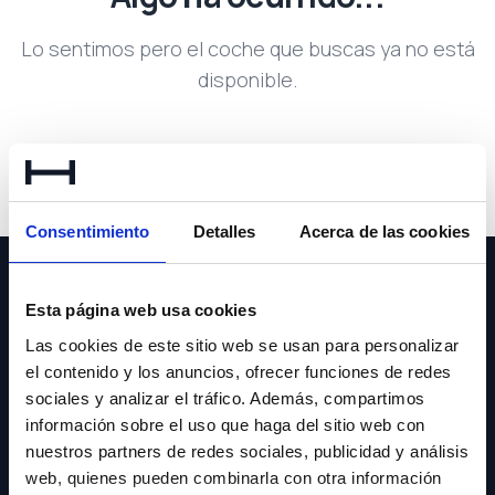
Lo sentimos pero el coche que buscas ya no está
disponible.
Volver a buscar
Consentimiento
Detalles
Acerca de las cookies
Esta página web usa cookies
Las cookies de este sitio web se usan para personalizar
el contenido y los anuncios, ofrecer funciones de redes
NEWSLETTER
sociales y analizar el tráfico. Además, compartimos
información sobre el uso que haga del sitio web con
Suscríbete y recibe las últimas novedades y ofertas.
nuestros partners de redes sociales, publicidad y análisis
web, quienes pueden combinarla con otra información