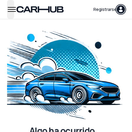
Carhub
Registrarse
open navigation menu
Algo ha ocurrido...