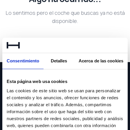
Lo sentimos pero el coche que buscas ya no está
disponible.
Volver a buscar
Consentimiento
Detalles
Acerca de las cookies
Esta página web usa cookies
Las cookies de este sitio web se usan para personalizar
el contenido y los anuncios, ofrecer funciones de redes
NEWSLETTER
sociales y analizar el tráfico. Además, compartimos
información sobre el uso que haga del sitio web con
Suscríbete y recibe las últimas novedades y ofertas.
nuestros partners de redes sociales, publicidad y análisis
web, quienes pueden combinarla con otra información