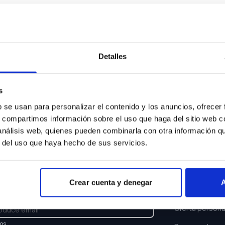
Algo ha ocurrido...
sentimos pero el coche que buscas ya no está disponi
Detalles
Volver a buscar
s
b se usan para personalizar el contenido y los anuncios, ofrecer
s, compartimos información sobre el uso que haga del sitio web 
 análisis web, quienes pueden combinarla con otra información q
r del uso que haya hecho de sus servicios.
TTER
ENLACES
Crear cuenta y denegar
A
e y recibe las últimas novedades y ofertas.
Buscar coche
Oferta persona
los