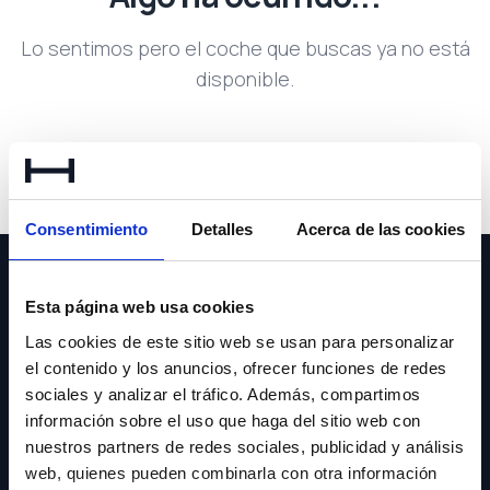
Lo sentimos pero el coche que buscas ya no está
disponible.
Volver a buscar
Consentimiento
Detalles
Acerca de las cookies
Esta página web usa cookies
Las cookies de este sitio web se usan para personalizar
el contenido y los anuncios, ofrecer funciones de redes
NEWSLETTER
sociales y analizar el tráfico. Además, compartimos
información sobre el uso que haga del sitio web con
Suscríbete y recibe las últimas novedades y ofertas.
nuestros partners de redes sociales, publicidad y análisis
web, quienes pueden combinarla con otra información