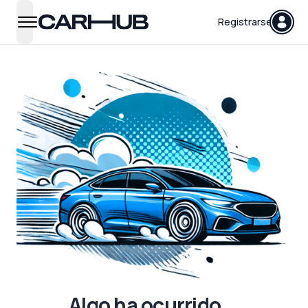
Carhub
Registrarse
open navigation menu
Algo ha ocurrido...