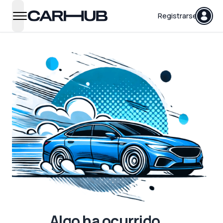
Carhub
Registrarse
open navigation menu
Algo ha ocurrido...