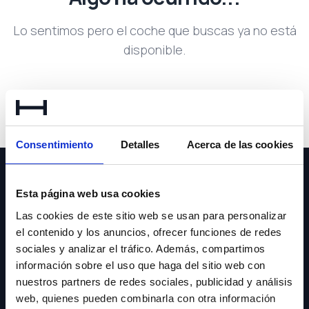
Lo sentimos pero el coche que buscas ya no está
disponible.
Volver a buscar
Consentimiento
Detalles
Acerca de las cookies
Esta página web usa cookies
Las cookies de este sitio web se usan para personalizar
el contenido y los anuncios, ofrecer funciones de redes
NEWSLETTER
sociales y analizar el tráfico. Además, compartimos
información sobre el uso que haga del sitio web con
Suscríbete y recibe las últimas novedades y ofertas.
nuestros partners de redes sociales, publicidad y análisis
web, quienes pueden combinarla con otra información