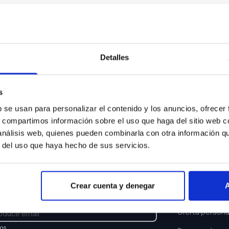
Algo ha ocurrido...
sentimos pero el coche que buscas ya no está disponi
Detalles
Volver a buscar
s
b se usan para personalizar el contenido y los anuncios, ofrecer
s, compartimos información sobre el uso que haga del sitio web 
 análisis web, quienes pueden combinarla con otra información q
r del uso que haya hecho de sus servicios.
TTER
ENLACES
Crear cuenta y denegar
A
e y recibe las últimas novedades y ofertas.
Buscar coche
Oferta persona
los